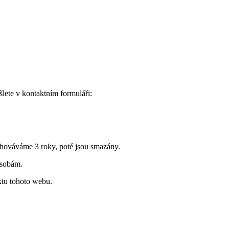
lete v kontaktním formuláři:
uchováváme 3 roky, poté jsou smazány.
osobám.
ktu tohoto webu.