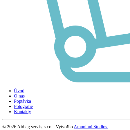
Úvod
O nás
Poptávka
Fotografie
Kontakty
©
2026
Airbag servis, s.r.o.
| Vytvořilo
Amuninni Studios.