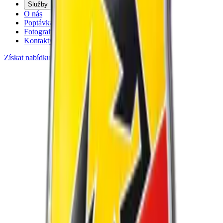
Služby
O nás
Poptávka
Fotografie
Kontakty
Získat nabídku
Řadit podle