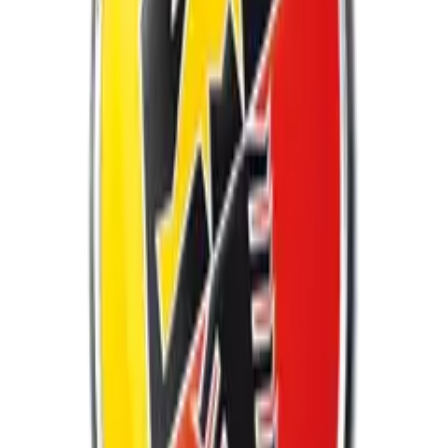
124 Spider
Poptat službu
500
Poptat službu
595
Poptat službu
695
Poptat službu
Grande Punto
Poptat službu